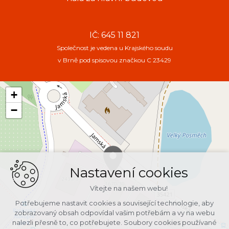
IČ: 645 11 821
Společnost je vedena u Krajského soudu
v Brně pod spisovou značkou C 23429
+
−
Nastavení cookies
Vítejte na našem webu!
Potřebujeme nastavit cookies a související technologie, aby
zobrazovaný obsah odpovídal vašim potřebám a vy na webu
nalezli přesně to, co potřebujete. Soubory cookies používané