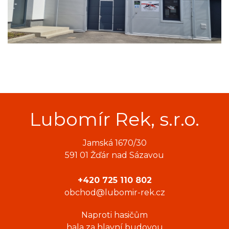
Lubomír Rek, s.r.o.
Jamská 1670/30
591 01 Žďár nad Sázavou
+420 725 110 802
obchod@lubomir-rek.cz
Naproti hasičům
hala za hlavní budovou